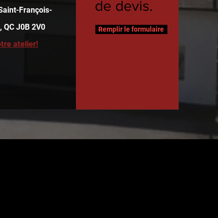
de devis.
Saint-François-
, QC J0B 2V0
Remplir le formulaire
tre atelier!