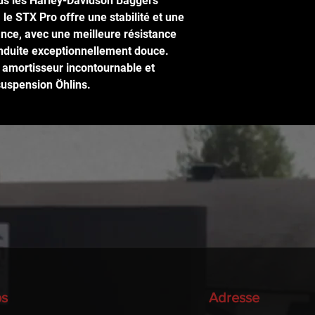
ous les Harley-Davidson Baggers 
 le STX Pro offre une stabilité et une 
ance, avec une meilleure résistance 
onduite exceptionnellement douce. 
 amortisseur incontournable et 
suspension Öhlins.
os
Adresse